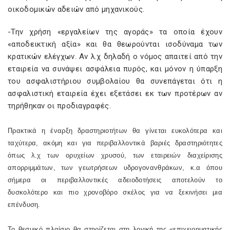
οικοδομικών αδειών από μηχανικούς.
-Την χρήση «εργαλείων της αγοράς» τα οποία έχουν
«αποδεικτική αξία» και θα θεωρούνται ισοδύναμα των
κρατικών ελέγχων. Αν λ.χ δηλαδή ο νόμος απαιτεί από την
εταιρεία να συνάψει ασφάλεια πυρός, και μόνον η ύπαρξη
του ασφαλιστήριου συμβολαίου θα συνεπάγεται ότι η
ασφαλιστική εταιρεία έχει εξετάσει εκ των προτέρων αν
τηρήθηκαν οι προδιαγραφές.
Πρακτικά η έναρξη δραστηριοτήτων θα γίνεται ευκολότερα και
ταχύτερα, ακόμη και για περιβαλλοντικά βαριές δραστηριότητες
όπως λ.χ των ορυχείων χρυσού, των εταιρειών διαχείρισης
απορριμμάτων, των γεωτρήσεων υδρογονανθράκων, κ.α όπου
σήμερα οι περιβαλλοντικές αδειοδοτήσεις αποτελούν το
δυσκολότερο και πιο χρονοβόρο σκέλος για να ξεκινήσει μια
επένδυση.
Το θεσμικό πλαίσιο θα στηρίζεται στη λογική της «επιχειρηματικής