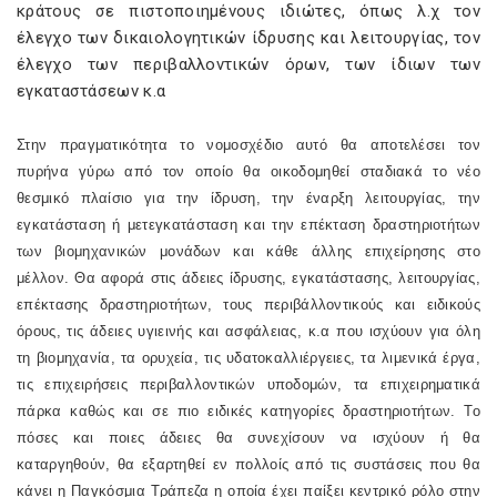
κράτους σε πιστοποιημένους ιδιώτες, όπως λ.χ τον
έλεγχο των δικαιολογητικών ίδρυσης και λειτουργίας, τον
έλεγχο των περιβαλλοντικών όρων, των ίδιων των
εγκαταστάσεων κ.α
Στην πραγματικότητα το νομοσχέδιο αυτό θα αποτελέσει τον
πυρήνα γύρω από τον οποίο θα οικοδομηθεί σταδιακά το νέο
θεσμικό πλαίσιο για την ίδρυση, την έναρξη λειτουργίας, την
εγκατάσταση ή μετεγκατάσταση και την επέκταση δραστηριοτήτων
των βιομηχανικών μονάδων και κάθε άλλης επιχείρησης στο
μέλλον. Θα αφορά στις άδειες ίδρυσης, εγκατάστασης, λειτουργίας,
επέκτασης δραστηριοτήτων, τους περιβάλλοντικούς και ειδικούς
όρους, τις άδειες υγιεινής και ασφάλειας, κ.α που ισχύουν για όλη
τη βιομηχανία, τα ορυχεία, τις υδατοκαλλιέργειες, τα λιμενικά έργα,
τις επιχειρήσεις περιβαλλοντικών υποδομών, τα επιχειρηματικά
πάρκα καθώς και σε πιο ειδικές κατηγορίες δραστηριοτήτων. Το
πόσες και ποιες άδειες θα συνεχίσουν να ισχύουν ή θα
καταργηθούν, θα εξαρτηθεί εν πολλοίς από τις συστάσεις που θα
κάνει η Παγκόσμια Τράπεζα η οποία έχει παίξει κεντρικό ρόλο στην