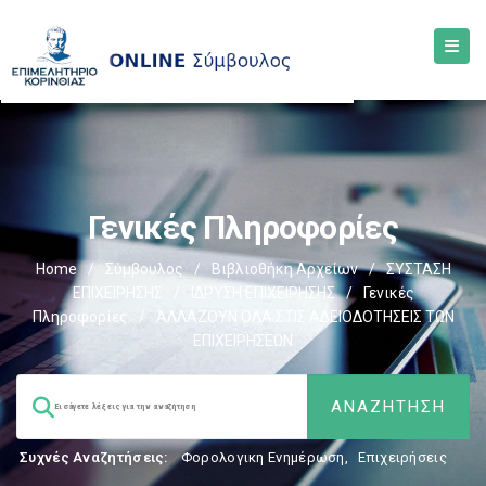
Γενικές Πληροφορίες
Home
/
Σύμβουλος
/
Βιβλιοθήκη Αρχείων
/
ΣΥΣΤΑΣΗ
ΕΠΙΧΕΙΡΗΣΗΣ
/
ΙΔΡΥΣΗ ΕΠΙΧΕΙΡΗΣΗΣ
/
Γενικές
Πληροφορίες
/
ΑΛΛΑΖΟΥΝ ΟΛΑ ΣΤΙΣ ΑΔΕΙΟΔΟΤΗΣΕΙΣ ΤΩΝ
ΕΠΙΧΕΙΡΗΣΕΩΝ
Συχνές Αναζητήσεις:
Φορολογικη Ενημέρωση
,
Επιχειρήσεις