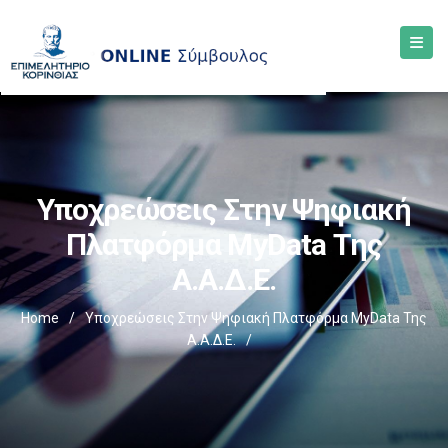
Υποχρεώσεις Στην Ψηφιακή
Πλατφόρμα MyData Της
Α.Α.Δ.Ε.
Home
/
Υποχρεώσεις Στην Ψηφιακή Πλατφόρμα MyData Της
Α.Α.Δ.Ε.
/