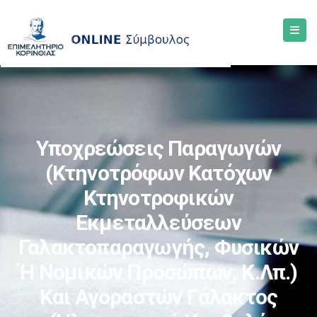
Υποχρεώσεις Παραγωγών
(κτηνοτρόφων Κατόχων
Κτηνοτροφικών
Εκμεταλλεύσεων
Γαλακτοπαραγωγής, Φυσικών
Ή Νομικών Προσώπων, Κ.λπ.)
Και Αγοραστών Γάλακτος