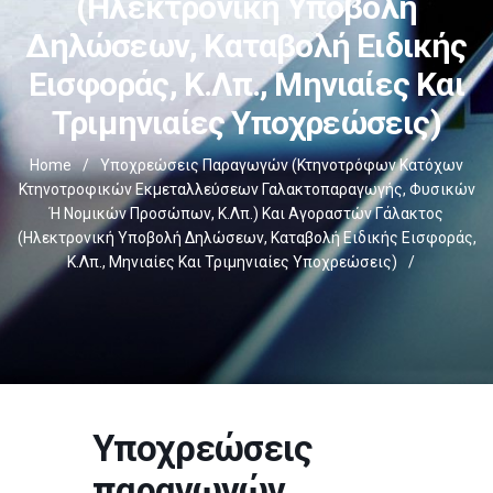
(ηλεκτρονική Υποβολή
Δηλώσεων, Καταβολή Ειδικής
Εισφοράς, Κ.λπ., Μηνιαίες Και
Τριμηνιαίες Υποχρεώσεις)
Home
/
Υποχρεώσεις Παραγωγών (κτηνοτρόφων Κατόχων
Κτηνοτροφικών Εκμεταλλεύσεων Γαλακτοπαραγωγής, Φυσικών
Ή Νομικών Προσώπων, Κ.λπ.) Και Αγοραστών Γάλακτος
(ηλεκτρονική Υποβολή Δηλώσεων, Καταβολή Ειδικής Εισφοράς,
Κ.λπ., Μηνιαίες Και Τριμηνιαίες Υποχρεώσεις)
/
Υποχρεώσεις
παραγωγών