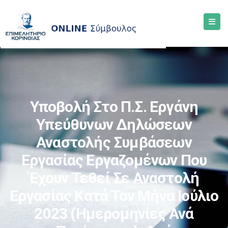
Υποβολή Στο Π.Σ. Εργάνη
Υπεύθυνων Δηλώσεων
Αναστολής Συμβάσεων
Εργασίας Εργαζομένων Που
Έχουν Τεθεί Σε Αναστολή
Εργασίας Κατά Τον Μήνα Ιούλιο
2023 (ημερομηνίες Ανά