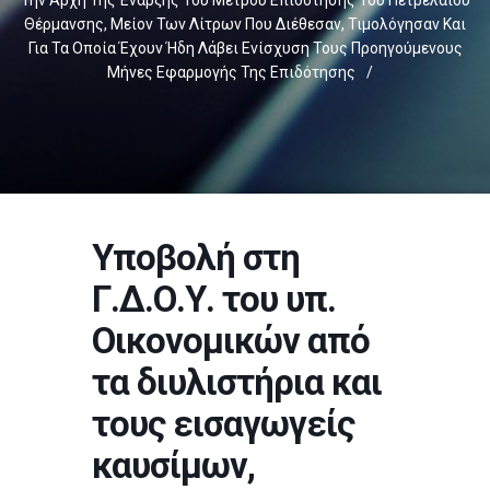
Την Αρχή Της Έναρξης Του Μέτρου Επιδότησης Του Πετρελαίου
Θέρμανσης, Μείον Των Λίτρων Που Διέθεσαν, Τιμολόγησαν Και
Για Τα Οποία Έχουν Ήδη Λάβει Ενίσχυση Τους Προηγούμενους
Μήνες Εφαρμογής Της Επιδότησης
/
Υποβολή στη
Γ.Δ.Ο.Υ. του υπ.
Οικονομικών από
τα διυλιστήρια και
τους εισαγωγείς
καυσίμων,