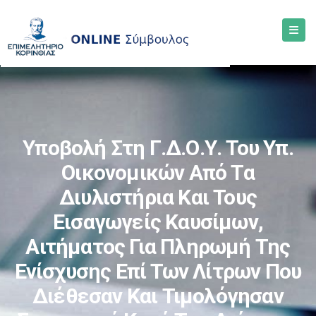
Υποβολή Στη Γ.Δ.Ο.Υ. Του Υπ.
Οικονομικών Από Τα
Διυλιστήρια Και Τους
Εισαγωγείς Καυσίμων,
Αιτήματος Για Πληρωμή Της
Ενίσχυσης Επί Των Λίτρων Που
Διέθεσαν Και Τιμολόγησαν