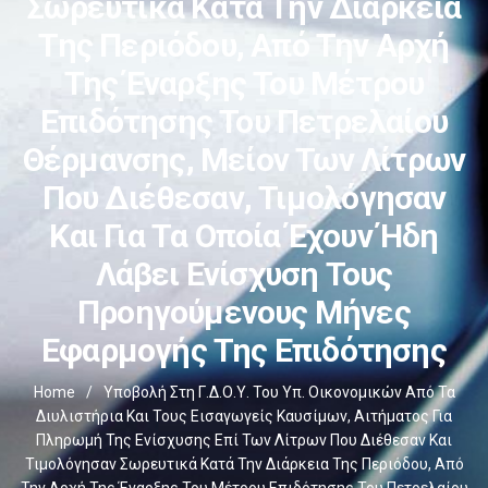
Σωρευτικά Κατά Την Διάρκεια
Της Περιόδου, Από Την Αρχή
Της Έναρξης Του Μέτρου
Επιδότησης Του Πετρελαίου
Θέρμανσης, Μείον Των Λίτρων
Που Διέθεσαν, Τιμολόγησαν
Και Για Τα Οποία Έχουν Ήδη
Λάβει Ενίσχυση Τους
Προηγούμενους Μήνες
Εφαρμογής Της Επιδότησης
Home
/
Υποβολή Στη Γ.Δ.Ο.Υ. Του Υπ. Οικονομικών Από Τα
Διυλιστήρια Και Τους Εισαγωγείς Καυσίμων, Αιτήματος Για
Πληρωμή Της Ενίσχυσης Επί Των Λίτρων Που Διέθεσαν Και
Τιμολόγησαν Σωρευτικά Κατά Την Διάρκεια Της Περιόδου, Από