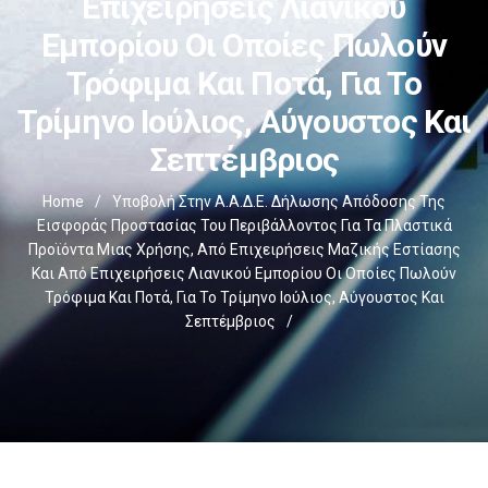
Επιχειρήσεις Λιανικού
Εμπορίου Οι Οποίες Πωλούν
Τρόφιμα Και Ποτά, Για Το
Τρίμηνο Ιούλιος, Αύγουστος Και
Σεπτέμβριος
Home
/
Υποβολή Στην Α.Α.Δ.Ε. Δήλωσης Απόδοσης Της
Εισφοράς Προστασίας Του Περιβάλλοντος Για Τα Πλαστικά
Προϊόντα Μιας Χρήσης, Από Επιχειρήσεις Μαζικής Εστίασης
Και Από Επιχειρήσεις Λιανικού Εμπορίου Οι Οποίες Πωλούν
Τρόφιμα Και Ποτά, Για Το Τρίμηνο Ιούλιος, Αύγουστος Και
Σεπτέμβριος
/