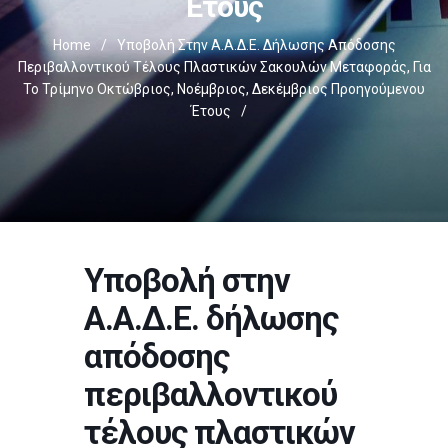
Έτους
Home
/
Υποβολή Στην Α.Α.Δ.Ε. Δήλωσης Απόδοσης
Περιβαλλοντικού Τέλους Πλαστικών Σακουλών Μεταφοράς, Για
Το Τρίμηνο Οκτώβριος, Νοέμβριος, Δεκέμβριος Προηγούμενου
Έτους
/
Υποβολή στην
Α.Α.Δ.Ε. δήλωσης
απόδοσης
περιβαλλοντικού
τέλους πλαστικών