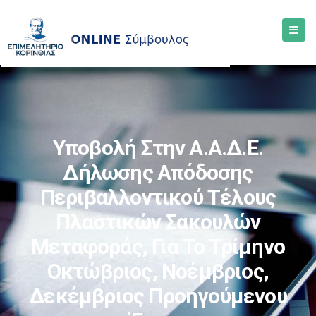
Υποβολή Στην Α.Α.Δ.Ε.
Δήλωσης Απόδοσης
Περιβαλλοντικού Τέλους
Πλαστικών Σακουλών
Μεταφοράς, Για Το Τρίμηνο
Οκτώβριος, Νοέμβριος,
Δεκέμβριος Προηγούμενου