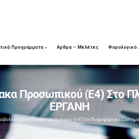
τικά Προγράμματα
Άρθρα – Μελέτες
Φορολογικό
νακα Προσωπικού (Ε4) Στο Π
ΕΡΓΑΝΗ
οβολή Ετήσιου Πίνακα Προσωπικού (Ε4) Στο Πληροφοριακό Σύστημ