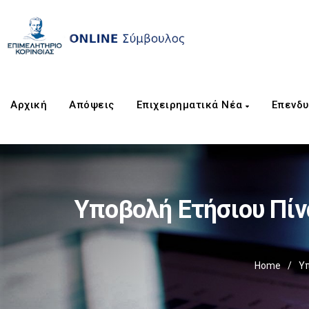
Αρχική
Απόψεις
Επιχειρηματικά Νέα
Επενδυ
Υποβολή Ετήσιου Πί
Home
/
Υπ