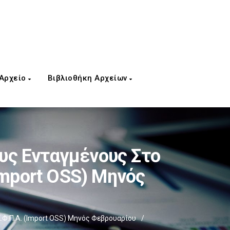
 Αρχείο
Βιβλιοθήκη Αρχείων
υς Ενταγμένους Στο
Import OSS) Μηνός
.Φ.Π.Α. (Import OSS) Μηνός Φεβρουαρίου
/