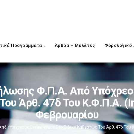
τικά Προγράμματα
Άρθρα – Μελέτες
Φορολογικό
ήλωσης Φ.Π.Α. Από Υπόχρεο
Του Άρθ. 47δ Του Κ.Φ.Π.Α. (
Φεβρουαρίου
πό Υπόχρεους Ενταγμένους Στο Ειδικό Καθεστώς Του Άρθ. 47δ Του Κ