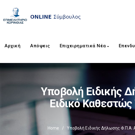
Αρχική
Απόψεις
Επιχειρηματικά Νέα
Επενδυ
Υποβολή Ειδικής Δ
Ειδικό Καθεστώς 
Home
/
Υποβολή Ειδικής Δήλωσης Φ.Π.Α. Α