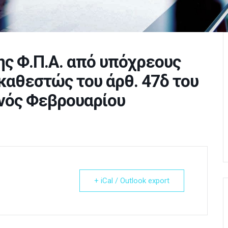
ς Φ.Π.Α. από υπόχρεους
καθεστώς του άρθ. 47δ του
ηνός Φεβρουαρίου
+ iCal / Outlook export