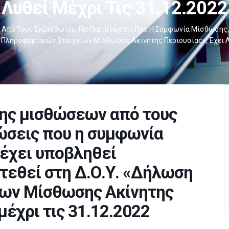
Λυθεί Μέχρι Τις 31.12.2022
ό Τους Εκμισθωτές, Για Περιπτώσεις Που Η Συμφωνία Μίσθωσης, Γι
η Πληροφοριακών Στοιχείων Μίσθωσης Ακίνητης Περιουσίας», Έχει Λ
ης μισθώσεων από τους
ώσεις που η συμφωνία
 έχει υποβληθεί
ατεθεί στη Δ.Ο.Υ. «Δήλωση
ων Μίσθωσης Ακίνητης
μέχρι τις 31.12.2022