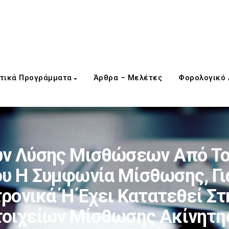
τικά Προγράμματα
Άρθρα – Μελέτες
Φορολογικό
 Λύσης Μισθώσεων Από Του
υ Η Συμφωνία Μίσθωσης, Για
ρονικά Ή Έχει Κατατεθεί Στ
οιχείων Μίσθωσης Ακίνητης 