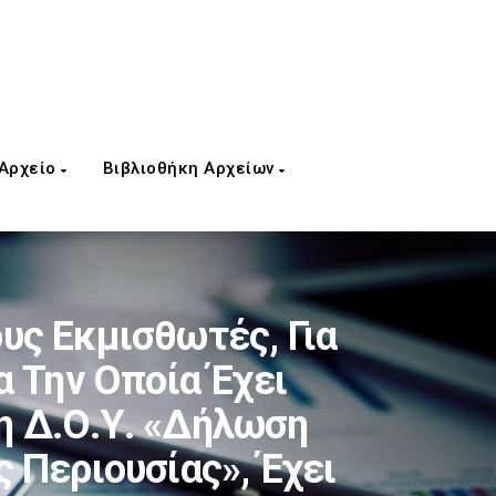
 Αρχείο
Βιβλιοθήκη Αρχείων
ς Εκμισθωτές, Για
 Την Οποία Έχει
η Δ.Ο.Υ. «Δήλωση
Περιουσίας», Έχει