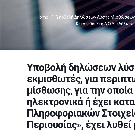
Home
/
Υποβολή Δηλώσεων Λύσης Μισθώσεων Απ
Κατατεθεί Στη Δ.Ο.Υ. «Δήλωσ
Υποβολή δηλώσεων λύσ
εκμισθωτές, για περιπτ
μίσθωσης, για την οποία
ηλεκτρονικά ή έχει κατ
Πληροφοριακών Στοιχεί
Περιουσίας», έχει λυθεί 