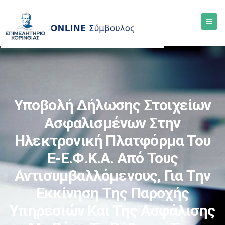
Υποβολή Δήλωσης Στοιχείων
Ασφαλισμένων Στην
Ηλεκτρονική Πλατφόρμα Του
E-Ε.Φ.Κ.Α. Από Τους
Αντισυμβαλλόμενους, Για Την
Εκκίνηση Της Παροχής
Υπηρεσιών Και Της Ασφάλισης