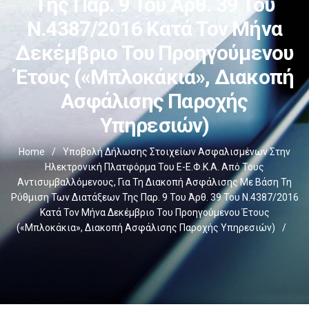
Της Παρ. 9 Του Άρθ. 39 Του
Ν.4387/2016 Κατά Τον Μήνα
Δεκέμβριο Του Προηγούμενου
Έτους («μπλοκάκια», Διακοπή
Ασφάλισης Παροχής
Υπηρεσιών)
Home
/
Υποβολή Δήλωσης Στοιχείων Ασφαλισμένων Στην
Ηλεκτρονική Πλατφόρμα Του E-Ε.Φ.Κ.Α. Από Τους
Αντισυμβαλλόμενους, Για Τη Διακοπή Ασφάλισης Με Βάση Τη
Ρύθμιση Των Διατάξεων Της Παρ. 9 Του Άρθ. 39 Του Ν.4387/2016
Κατά Τον Μήνα Δεκέμβριο Του Προηγούμενου Έτους
(«μπλοκάκια», Διακοπή Ασφάλισης Παροχής Υπηρεσιών)
/