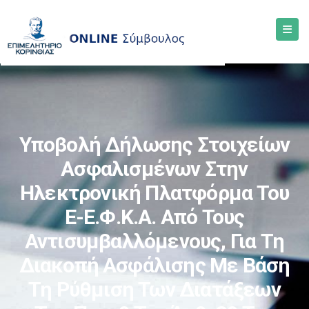
Υποβολή Δήλωσης Στοιχείων
Ασφαλισμένων Στην
Ηλεκτρονική Πλατφόρμα Του
E-Ε.Φ.Κ.Α. Από Τους
Αντισυμβαλλόμενους, Για Τη
Διακοπή Ασφάλισης Με Βάση
Τη Ρύθμιση Των Διατάξεων