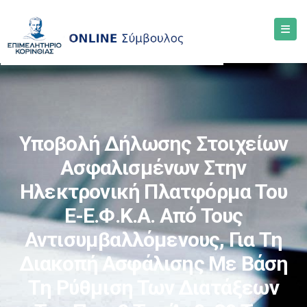
Υποβολή Δήλωσης Στοιχείων
Ασφαλισμένων Στην
Ηλεκτρονική Πλατφόρμα Του
E-Ε.Φ.Κ.Α. Από Τους
Αντισυμβαλλόμενους, Για Τη
Διακοπή Ασφάλισης Με Βάση
Τη Ρύθμιση Των Διατάξεων