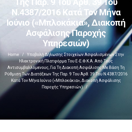
Της Παρ. 9 Του Άρθ. 39 Του
Ν.4387/2016 Κατά Τον Μήνα
Ιούνιο («μπλοκάκια», Διακοπή
Ασφάλισης Παροχής
Υπηρεσιών)
Home
/
Υποβολή Δήλωσης Στοιχείων Ασφαλισμένων Στην
Ηλεκτρονική Πλατφόρμα Του E-Ε.Φ.Κ.Α. Από Τους
Αντισυμβαλλόμενους, Για Τη Διακοπή Ασφάλισης Με Βάση Τη
Ρύθμιση Των Διατάξεων Της Παρ. 9 Του Άρθ. 39 Του Ν.4387/2016
Κατά Τον Μήνα Ιούνιο («μπλοκάκια», Διακοπή Ασφάλισης
Παροχής Υπηρεσιών)
/