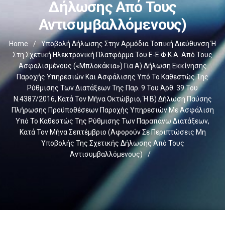
Δήλωσης Από Τους
Αντισυμβαλλόμενους)
Home
/
Υποβολή Δήλωσης Στην Αρμόδια Τοπική Διεύθυνση Ή
Στη Σχετική Ηλεκτρονική Πλατφόρμα Του E-Ε.Φ.Κ.Α. Από Τους
Ασφαλισμένους («μπλοκάκια») Για Α) Δήλωση Εκκίνησης
Παροχής Υπηρεσιών Και Ασφάλισης Υπό Το Καθεστώς Της
Ρύθμισης Των Διατάξεων Της Παρ. 9 Του Άρθ. 39 Του
Ν.4387/2016, Κατά Τον Μήνα Οκτώβριο, Ή Β) Δήλωση Παύσης
Πλήρωσης Προϋποθέσεων Παροχής Υπηρεσιών Με Ασφάλιση
Υπό Το Καθεστώς Της Ρύθμισης Των Παραπάνω Διατάξεων,
Κατά Τον Μήνα Σεπτέμβριο (αφορούν Σε Περιπτώσεις Μη
Υποβολής Της Σχετικής Δήλωσης Από Τους
Αντισυμβαλλόμενους)
/