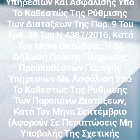
Υπηρεσιών Και Ασφάλισης Υπό
Το Καθεστώς Της Ρύθμισης
Των Διατάξεων Της Παρ. 9 Του
Άρθ. 39 Του Ν.4387/2016, Κατά
Τον Μήνα Οκτώβριο, Ή Β)
Δήλωση Παύσης Πλήρωσης
Προϋποθέσεων Παροχής
Υπηρεσιών Με Ασφάλιση Υπό
Το Καθεστώς Της Ρύθμισης
Των Παραπάνω Διατάξεων,
Κατά Τον Μήνα Σεπτέμβριο
(αφορούν Σε Περιπτώσεις Μη
Υποβολής Της Σχετικής