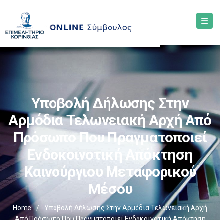
Υποβολή Δήλωσης Στην
Αρμόδια Τελωνειακή Αρχή Από
Πρόσωπο Που Πραγματοποιεί
Ενδοκοινοτική Απόκτηση
Καινούργιου Μεταφορικού
Μέσου
Home
/
Υποβολή Δήλωσης Στην Αρμόδια Τελωνειακή Αρχή
Από Πρόσωπο Που Πραγματοποιεί Ενδοκοινοτική Απόκτηση