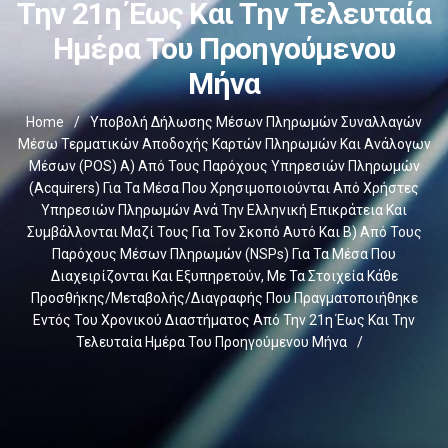
Την 21η Έως Και Την Τελευταία
Ημέρα Του Προηγούμενου
Μήνα
Home
/
Υποβολή Δήλωσης Μέσων Πληρωμών Συναλλαγών
Μέσω Τερματικών Αποδοχής Καρτών Πληρωμών Και Ανάλογων
Μέσων (POS) Α) Από Τους Παρόχους Υπηρεσιών Πληρωμών
(Acquirers) Για Τα Μέσα Που Χρησιμοποιούνται Από Χρήστες
Υπηρεσιών Πληρωμών Ανά Την Ελληνική Επικράτεια Και
Συμβάλλονται Μαζί Τους Για Τον Σκοπό Αυτό Και Β) Από Τους
Παρόχους Μέσων Πληρωμών (NSPs) Για Τα Μέσα Που
Διαχειρίζονται Και Εξυπηρετούν, Με Τα Στοιχεία Κάθε
Προσθήκης/μεταβολής/διαγραφής Που Πραγματοποιήθηκε
Εντός Του Χρονικού Διαστήματος Από Την 21η Έως Και Την
Τελευταία Ημέρα Του Προηγούμενου Μήνα
/