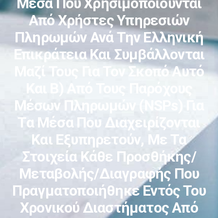
Μέσα Που Χρησιμοποιούνται
Από Χρήστες Υπηρεσιών
Πληρωμών Ανά Την Ελληνική
Επικράτεια Και Συμβάλλονται
Μαζί Τους Για Τον Σκοπό Αυτό
Και Β) Από Τους Παρόχους
Μέσων Πληρωμών (NSPs) Για
Τα Μέσα Που Διαχειρίζονται
Και Εξυπηρετούν, Με Τα
Στοιχεία Κάθε Προσθήκης/
Μεταβολής/διαγραφής Που
Πραγματοποιήθηκε Εντός Του
Χρονικού Διαστήματος Από