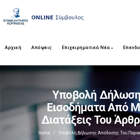
Αρχική
Απόψεις
Επιχειρηματικά Νέα
Επενδυ
Υποβολή Δήλωση
Εισοδήματα Από Μ
Διατάξεις Του Άρθρ
Home
/
Υποβολή Δήλωσης Απόδοσης Του Παρακρ