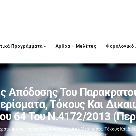
τικά Προγράμματα
Άρθρα – Μελέτες
Φορολογικό
ς Απόδοσης Του Παρακρατού
ερίσματα, Τόκους Και Δικαι
ου 64 Του Ν.4172/2013 (πε
ατούμενου Φόρου Στα Εισοδήματα Από Μερίσματα, Τόκους Και Δικαι
Ν.4172/2013 (περιόδου Φεβρουαρίου)
/