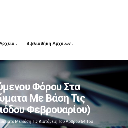
 Αρχείο
Βιβλιοθήκη Αρχείων
μενου Φόρου Στα
ώματα Με Βάση Τις
ριόδου Φεβρουαρίου)
ώματα Με Βάση Τις Διατάξεις Του Άρθρου 64 Του