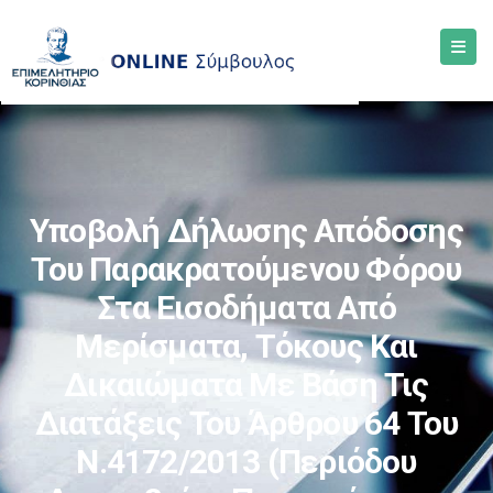
Υποβολή Δήλωσης Απόδοσης
Του Παρακρατούμενου Φόρου
Στα Εισοδήματα Από
Μερίσματα, Τόκους Και
Δικαιώματα Με Βάση Τις
Διατάξεις Του Άρθρου 64 Του
Ν.4172/2013 (περιόδου