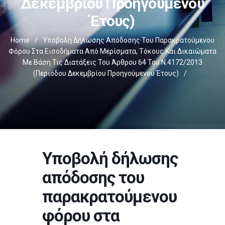
Δεκεμβρίου Προηγούμενου
Έτους)
Home
/
Υποβολή Δήλωσης Απόδοσης Του Παρακρατούμενου
Φόρου Στα Εισοδήματα Από Μερίσματα, Τόκους Και Δικαιώματα
Με Βάση Τις Διατάξεις Του Άρθρου 64 Του Ν.4172/2013
(περιόδου Δεκεμβρίου Προηγούμενου Έτους)
/
Υποβολή δήλωσης
απόδοσης του
παρακρατούμενου
φόρου στα