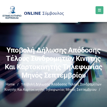
Υποβολή Δήλωσης Απόδοσης
Τέλους Συνδρομητών Κινητής
Και Καρτοκινητής Τηλεφωνίας
Μηνός Σεπτεμβρίου
Home
/
Υποβολή Δήλωσης Απόδοσης Τέλους Συνδρομητών
Κινητής Και Καρτοκινητής Τηλεφωνίας Μηνός Σεπτεμβρίου
/