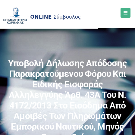
Υποβολή Δήλωσης Απόδοσης
Παρακρατούμενου Φόρου Και
Ειδικής Εισφοράς
Αλληλεγγύης Άρθ. 43Α Του Ν.
4172/2013 Στο Εισόδημα Από
Αμοιβές Των Πληρωμάτων
Εμπορικού Ναυτικού, Μηνός