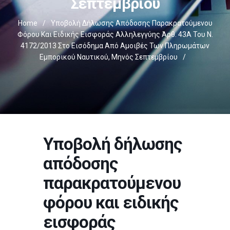
Σεπτεμβρίου
Home
/
Υποβολή Δήλωσης Απόδοσης Παρακρατούμενου
Φόρου Και Ειδικής Εισφοράς Αλληλεγγύης Άρθ. 43Α Του Ν.
4172/2013 Στο Εισόδημα Από Αμοιβές Των Πληρωμάτων
Εμπορικού Ναυτικού, Μηνός Σεπτεμβρίου
/
Υποβολή δήλωσης
απόδοσης
παρακρατούμενου
φόρου και ειδικής
εισφοράς