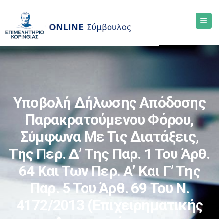
Υποβολή Δήλωσης Απόδοσης
Παρακρατούμενου Φόρου,
Σύμφωνα Με Τις Διατάξεις,
Της Περ. Δ’ Της Παρ. 1 Του Άρθ.
64 Και Των Περ. Α’ Και Γ’ Της
Παρ. 5 Του Άρθ. 69 Του Ν.
4172/2013 (επιχειρηματικής