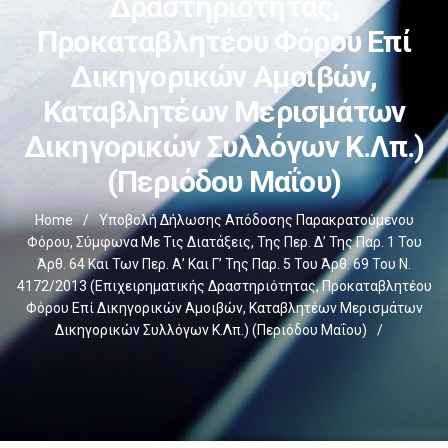
Δραστηριότητας,
Προκαταβλητέου Φόρου Επί
Δικηγορικών Αμοιβών,
Καταβλητέων Μερισμάτων
Δικηγορικών Συλλόγων Κ.λπ.)
(περιόδου Μαΐου)
Home
/
Υποβολή Δήλωσης Απόδοσης Παρακρατούμενου
Φόρου, Σύμφωνα Με Τις Διατάξεις, Της Περ. Δ’ Της Παρ. 1 Του
Άρθ. 64 Και Των Περ. Α’ Και Γ’ Της Παρ. 5 Του Άρθ. 69 Του Ν.
4172/2013 (επιχειρηματικής Δραστηριότητας, Προκαταβλητέου
Φόρου Επί Δικηγορικών Αμοιβών, Καταβλητέων Μερισμάτων
Δικηγορικών Συλλόγων Κ.λπ.) (περιόδου Μαΐου)
/