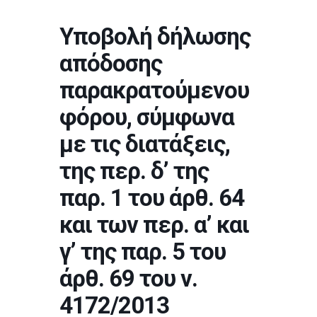
Υποβολή δήλωσης
απόδοσης
παρακρατούμενου
φόρου, σύμφωνα
με τις διατάξεις,
της περ. δ’ της
παρ. 1 του άρθ. 64
και των περ. α’ και
γ’ της παρ. 5 του
άρθ. 69 του ν.
4172/2013