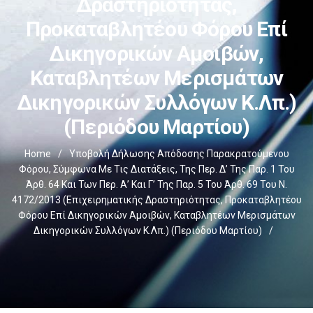
Δραστηριότητας,
Προκαταβλητέου Φόρου Επί
Δικηγορικών Αμοιβών,
Καταβλητέων Μερισμάτων
Δικηγορικών Συλλόγων Κ.λπ.)
(περιόδου Μαρτίου)
Home
/
Υποβολή Δήλωσης Απόδοσης Παρακρατούμενου
Φόρου, Σύμφωνα Με Τις Διατάξεις, Της Περ. Δ’ Της Παρ. 1 Του
Άρθ. 64 Και Των Περ. Α’ Και Γ’ Της Παρ. 5 Του Άρθ. 69 Του Ν.
4172/2013 (επιχειρηματικής Δραστηριότητας, Προκαταβλητέου
Φόρου Επί Δικηγορικών Αμοιβών, Καταβλητέων Μερισμάτων
Δικηγορικών Συλλόγων Κ.λπ.) (περιόδου Μαρτίου)
/