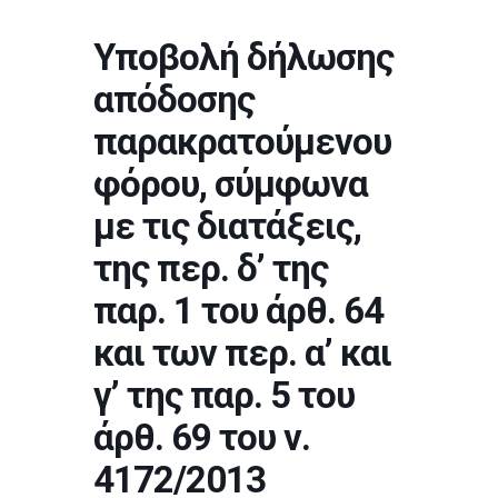
Υποβολή δήλωσης
απόδοσης
παρακρατούμενου
φόρου, σύμφωνα
με τις διατάξεις,
της περ. δ’ της
παρ. 1 του άρθ. 64
και των περ. α’ και
γ’ της παρ. 5 του
άρθ. 69 του ν.
4172/2013