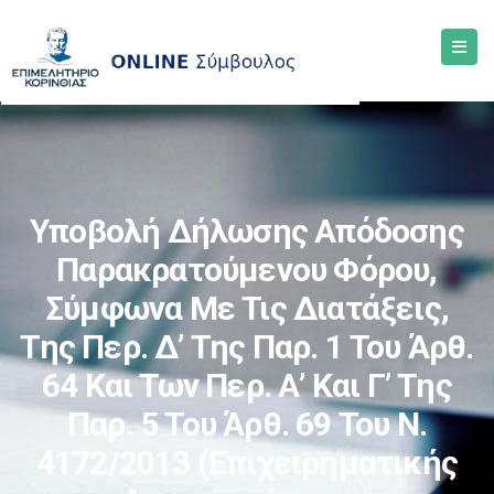
Υποβολή Δήλωσης Απόδοσης
Παρακρατούμενου Φόρου,
Σύμφωνα Με Τις Διατάξεις,
Της Περ. Δ’ Της Παρ. 1 Του Άρθ.
64 Και Των Περ. Α’ Και Γ’ Της
Παρ. 5 Του Άρθ. 69 Του Ν.
4172/2013 (επιχειρηματικής