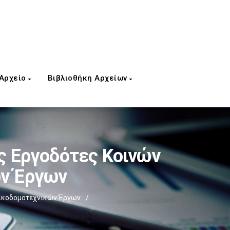
 Αρχείο
Βιβλιοθήκη Αρχείων
υς Εργοδότες Κοινών
ών Έργων
 Οικοδομοτεχνικών Έργων
/