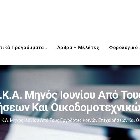
τικά Προγράμματα
Άρθρα – Μελέτες
Φορολογικό
.Κ.Α. Μηνός Ιουνίου Από Το
ήσεων Και Οικοδομοτεχνικ
.Ε.Κ.Α. Μηνός Ιουνίου Από Τους Εργοδότες Κοινών Επιχειρήσεων Και