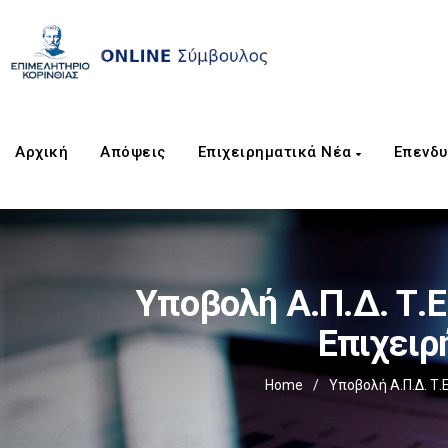
Αρχική
Απόψεις
Επιχειρηματικά Νέα
Επενδυ
Υποβολή Α.Π.Δ. Τ.Ε
Επιχειρ
Home
/
Υποβολή Α.Π.Δ. Τ