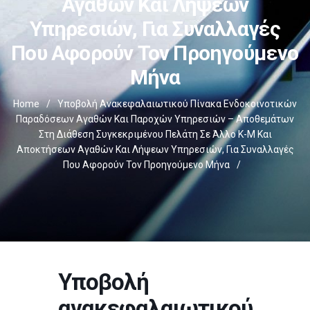
Αγαθών Και Λήψεων
Υπηρεσιών, Για Συναλλαγές
Που Αφορούν Τον Προηγούμενο
Μήνα
Home
/
Υποβολή Ανακεφαλαιωτικού Πίνακα Ενδοκοινοτικών
Παραδόσεων Αγαθών Και Παροχών Υπηρεσιών – Αποθεμάτων
Στη Διάθεση Συγκεκριμένου Πελάτη Σε Άλλο Κ-Μ Και
Αποκτήσεων Αγαθών Και Λήψεων Υπηρεσιών, Για Συναλλαγές
Που Αφορούν Τον Προηγούμενο Μήνα
/
Υποβολή
ανακεφαλαιωτικού