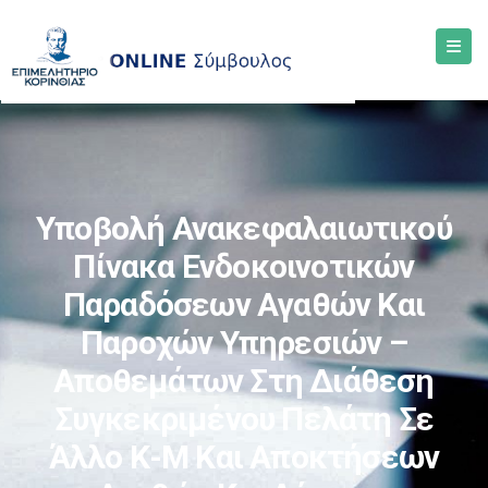
Υποβολή Ανακεφαλαιωτικού
Πίνακα Ενδοκοινοτικών
Παραδόσεων Αγαθών Και
Παροχών Υπηρεσιών –
Αποθεμάτων Στη Διάθεση
Συγκεκριμένου Πελάτη Σε
Άλλο Κ-Μ Και Αποκτήσεων