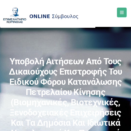
Υποβολή Αιτήσεων Από Τους
Δικαιούχους Επιστροφής Του
Ειδικού Φόρου Κατανάλωσης
Πετρελαίου Κίνησης
(βιομηχανικές, Βιοτεχνικές,
Ξενοδοχειακές Επιχειρήσεις
Και Τα Δημόσια Και Ιδιωτικά