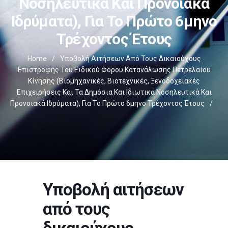
Νοσηλευτικά Και Προνοιακά
Ιδρύματα), Για Το Πρώτο 6μηνο
Τρέχοντος Έτους
Home
/
Υποβολή Αιτήσεων Από Τους Δικαιούχους
Επιστροφής Του Ειδικού Φόρου Κατανάλωσης Πετρελαίου
Κίνησης (βιομηχανικές, Βιοτεχνικές, Ξενοδοχειακές
Επιχειρήσεις Και Τα Δημόσια Και Ιδιωτικά Νοσηλευτικά Και
Προνοιακά Ιδρύματα), Για Το Πρώτο 6μηνο Τρέχοντος Έτους
/
Υποβολή αιτήσεων
από τους