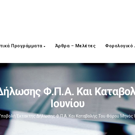
τικά Προγράμματα
Άρθρα – Μελέτες
Φορολογικό
ήλωσης Φ.Π.Α. Και Καταβο
Ιουνίου
Υποβολή Έκτακτης Δήλωσης Φ.Π.Α. Και Καταβολής Του Φόρου Μηνός 