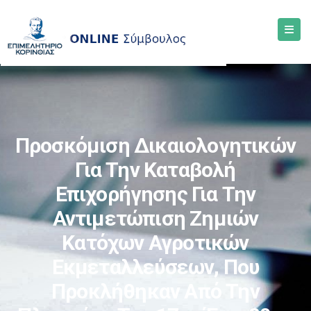
Προσκόμιση Δικαιολογητικών
Για Την Καταβολή
Επιχορήγησης Για Την
Αντιμετώπιση Ζημιών
Κατόχων Αγροτικών
Εκμεταλλεύσεων, Που
Προκλήθηκαν Από Την