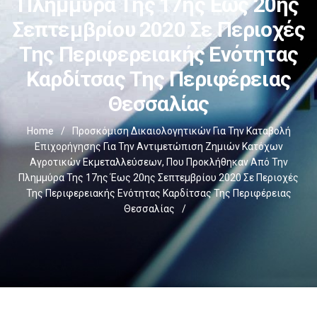
Πλημμύρα Της 17ης Έως 20ης
Σεπτεμβρίου 2020 Σε Περιοχές
Της Περιφερειακής Ενότητας
Καρδίτσας Της Περιφέρειας
Θεσσαλίας
Home
/
Προσκόμιση Δικαιολογητικών Για Την Καταβολή
Επιχορήγησης Για Την Αντιμετώπιση Ζημιών Κατόχων
Αγροτικών Εκμεταλλεύσεων, Που Προκλήθηκαν Από Την
Πλημμύρα Της 17ης Έως 20ης Σεπτεμβρίου 2020 Σε Περιοχές
Της Περιφερειακής Ενότητας Καρδίτσας Της Περιφέρειας
Θεσσαλίας
/