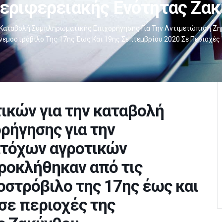
εριφερειακής Ενότητας Ζα
ν Καταβολή Συμπληρωματικής Επιχορήγησης Για Την Αντιμετώπιση Ζ
νεμοστρόβιλο Της 17ης Έως Και 19ης Σεπτεμβρίου 2020 Σε Περιοχές
ικών για την καταβολή
ρήγησης για την
ατόχων αγροτικών
ροκλήθηκαν από τις
οστρόβιλο της 17ης έως και
σε περιοχές της