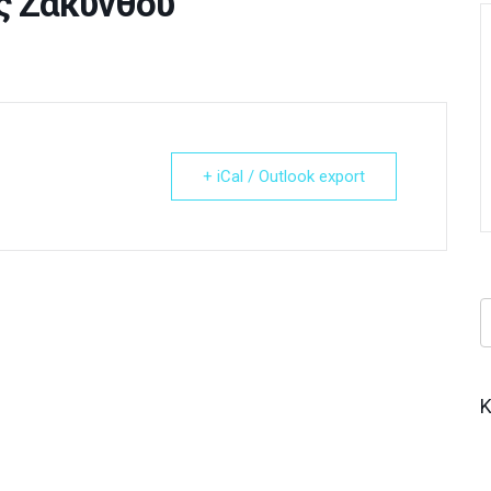
ς Ζακύνθου
+ iCal / Outlook export
Κ