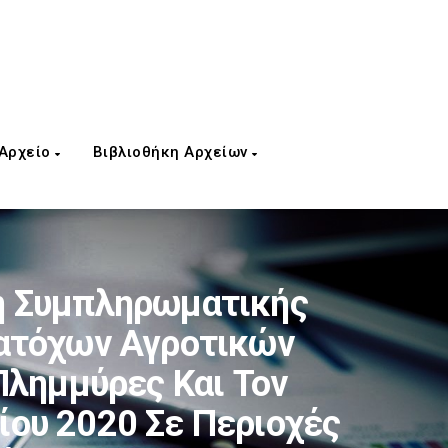
 Αρχείο
Βιβλιοθήκη Αρχείων
λή Συμπληρωματικής
Κατόχων Αγροτικών
Πλημμύρες Και Τον
ίου 2020 Σε Περιοχές