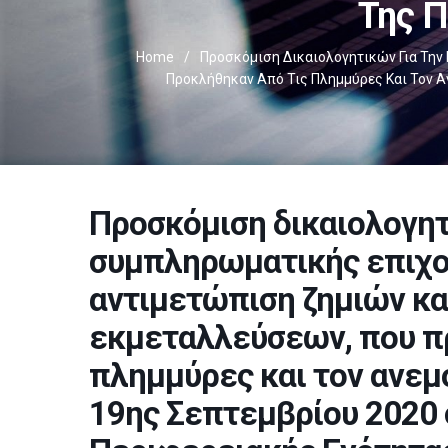
Της Π
Home
/
Προσκόμιση Δικαιολογητικών Για Τη
Προκλήθηκαν Από Τις Πλημμύρες Και Τον Α
Προσκόμιση δικαιολογητ
συμπληρωματικής επιχο
αντιμετώπιση ζημιών κ
εκμεταλλεύσεων, που π
πλημμύρες και τον ανεμ
19ης Σεπτεμβρίου 2020 