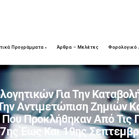
τικά Προγράμματα
Άρθρα – Μελέτες
Φορολογικό
λογητικών Για Την Καταβο
 Την Αντιμετώπιση Ζημιών 
Που Προκλήθηκαν Από Τις 
7ης Έως Και 19ης Σεπτεμβρ