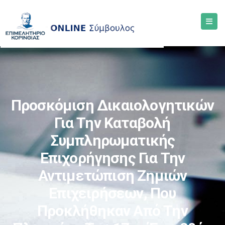
Προσκόμιση Δικαιολογητικών
Για Την Καταβολή
Συμπληρωματικής
Επιχορήγησης Για Την
Αντιμετώπιση Ζημιών
Επιχειρήσεων, Που
Προκλήθηκαν Από Την