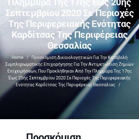
Πλημμύρα Της 17ης Έως 20ής
Σεπτεμβρίου 2020 Σε Περιοχές
Της Περιφερειακής Ενότητας
Καρδίτσας Της Περιφέρειας
Θεσσαλίας
Home
/
Προσκόμιση Δικαιολογητικών Για Την Καταβολή
Συμπληρωματικής Επιχορήγησης Για Την Αντιμετώπιση Ζημιών
Επιχειρήσεων, Που Προκλήθηκαν Από Την Πλημμύρα Της 17ης
Έως 20ής Σεπτεμβρίου 2020 Σε Περιοχές Της Περιφερειακής
Ενότητας Καρδίτσας Της Περιφέρειας Θεσσαλίας
/
Προσκόμιση