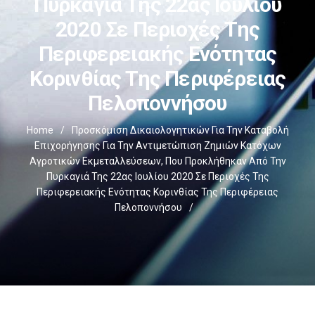
Πυρκαγιά Της 22ας Ιουλίου
2020 Σε Περιοχές Της
Περιφερειακής Ενότητας
Κορινθίας Της Περιφέρειας
Πελοποννήσου
Home
/
Προσκόμιση Δικαιολογητικών Για Την Καταβολή
Επιχορήγησης Για Την Αντιμετώπιση Ζημιών Κατόχων
Αγροτικών Εκμεταλλεύσεων, Που Προκλήθηκαν Από Την
Πυρκαγιά Της 22ας Ιουλίου 2020 Σε Περιοχές Της
Περιφερειακής Ενότητας Κορινθίας Της Περιφέρειας
Πελοποννήσου
/