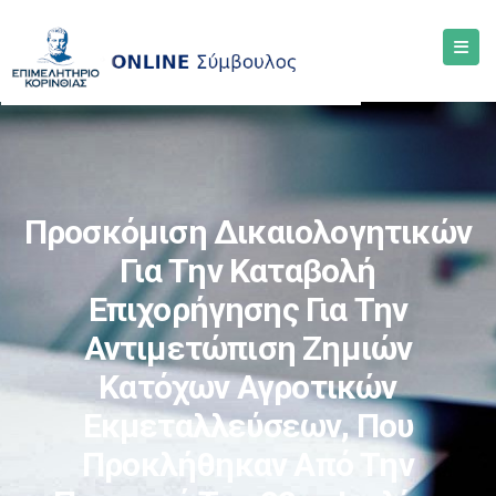
Προσκόμιση Δικαιολογητικών
Για Την Καταβολή
Επιχορήγησης Για Την
Αντιμετώπιση Ζημιών
Κατόχων Αγροτικών
Εκμεταλλεύσεων, Που
Προκλήθηκαν Από Την