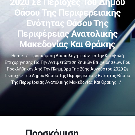
2020 Σε Περιοχές Του Δήμου
Θάσου Της Περιφερειακής
Ενότητας Θάσου Της
Περιφέρειας Ανατολικής
Μακεδονίας Και Θράκης
Home
/
Προσκόμιση Δικαιολογητικών Για Την Καταβολή
Επιχορήγησης Για Την Αντιμετώπιση Ζημιών Επιχειρήσεων, Που
Προκλήθηκαν Από Την Πλημμύρα Της 20ης Αυγούστου 2020 Σε
Περιοχές Του Δήμου Θάσου Της Περιφερειακής Ενότητας Θάσου
Της Περιφέρειας Ανατολικής Μακεδονίας Και Θράκης
/
Προσκόμιση