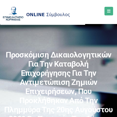
Προσκόμιση Δικαιολογητικών
Για Την Καταβολή
Επιχορήγησης Για Την
Αντιμετώπιση Ζημιών
Επιχειρήσεων, Που
Προκλήθηκαν Από Την
Πλημμύρα Της 20ης Αυγούστου