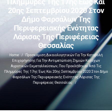
Πλημμύρες Της 17ης Έως Και
20ης Σεπτεμβρίου 2020 Στον
Δήμο Φαρσάλων Της
Περιφερειακής Ενότητας
Λάρισας Της Περιφέρειας
Θεσσαλίας
Home
/
Προσκόμιση Δικαιολογητικών Για Την Καταβολή
Επιχορήγησης Για Την Αντιμετώπιση Ζημιών Κατόχων
Αγροτικών Εκμεταλλεύσεων, Που Προκλήθηκαν Από Τις
Πλημμύρες Της 17ης Έως Και 20ης Σεπτεμβρίου 2020 Στον Δήμο
Φαρσάλων Της Περιφερειακής Ενότητας Λάρισας Της
Περιφέρειας Θεσσαλίας
/