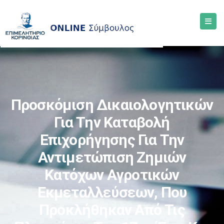
Προσκόμιση Δικαιολογητικών
Για Την Καταβολή
Επιχορήγησης Για Την
Αντιμετώπιση Ζημιών
Κατόχων Αγροτικών
Εκμεταλλεύσεων, Που
Προκλήθηκαν Από Τις