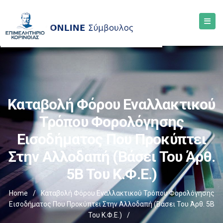
Καταβολή Φόρου Εναλλακτικού
Τρόπου Φορολόγησης
Εισοδήματος Που Προκύπτει
Στην Αλλοδαπή (βάσει Του Άρθ.
5Β Του Κ.Φ.Ε.)
Home
/
Καταβολή Φόρου Εναλλακτικού Τρόπου Φορολόγησης
Εισοδήματος Που Προκύπτει Στην Αλλοδαπή (βάσει Του Άρθ. 5Β
Του Κ.Φ.Ε.)
/