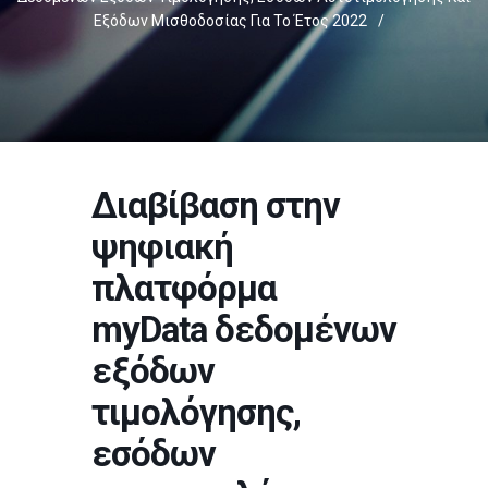
Εξόδων Μισθοδοσίας Για Το Έτος 2022
/
Διαβίβαση στην
ψηφιακή
πλατφόρμα
myData δεδομένων
εξόδων
τιμολόγησης,
εσόδων