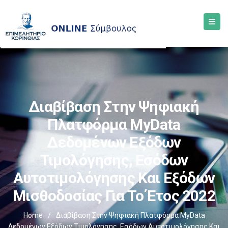
Διαβίβαση Στην Ψηφιακή
Πλατφόρμα MyData
Δεδομένων Εξόδων
Τιμολόγησης, Εσόδων
Αυτοτιμολόγησης Και Εξόδων
Μισθοδοσίας Για Το Έτος 2022
Home
/
Διαβίβαση Στην Ψηφιακή Πλατφόρμα MyData
Δεδομένων Εξόδων Τιμολόγησης, Εσόδων Αυτοτιμολόγησης Και