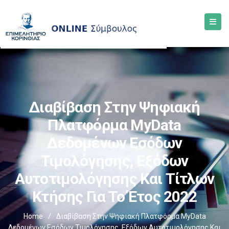
Διαβίβαση Στην Ψηφιακή
Πλατφόρμα MyData
Δεδομένων Εσόδων
Τιμολόγησης, Εξόδων
Αυτοτιμολόγησης Και Τίτλων
Κτήσης Για Το Έτος 2022
Home
/
Διαβίβαση Στην Ψηφιακή Πλατφόρμα MyData
Δεδομένων Εσόδων Τιμολόγησης, Εξόδων Αυτοτιμολόγησης Και