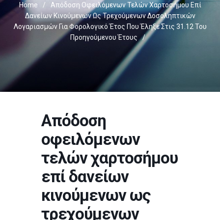
Home
/
Απόδοση Οφειλόμενων Τελών Χαρτοσήμου Επί
Δανείων Κινούμενων Ως Τρεχούμενων Δοσοληπτικών
Λογαριασμών Για Φορολογικό Έτος Που Έληξε Στις 31.12 Του
Προηγούμενου Έτους
/
Απόδοση
οφειλόμενων
τελών χαρτοσήμου
επί δανείων
κινούμενων ως
τρεχούμενων