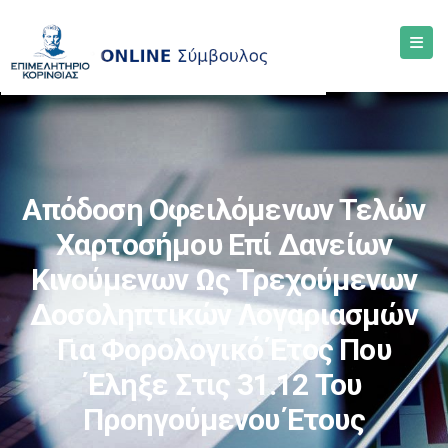
Απόδοση Οφειλόμενων Τελών
Χαρτοσήμου Επί Δανείων
Κινούμενων Ως Τρεχούμενων
Δοσοληπτικών Λογαριασμών
Για Φορολογικό Έτος Που
Έληξε Στις 31.12 Του
Προηγούμενου Έτους