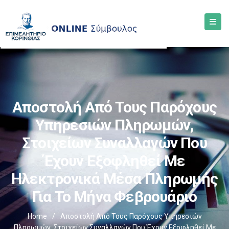
Αποστολή Από Τους Παρόχους
Υπηρεσιών Πληρωμών,
Στοιχείων Συναλλαγών Που
Έχουν Εξοφληθεί Με
Ηλεκτρονικά Μέσα Πληρωμής
Για Το Μήνα Φεβρουάριο
Home
/
Αποστολή Από Τους Παρόχους Υπηρεσιών
Πληρωμών, Στοιχείων Συναλλαγών Που Έχουν Εξοφληθεί Με