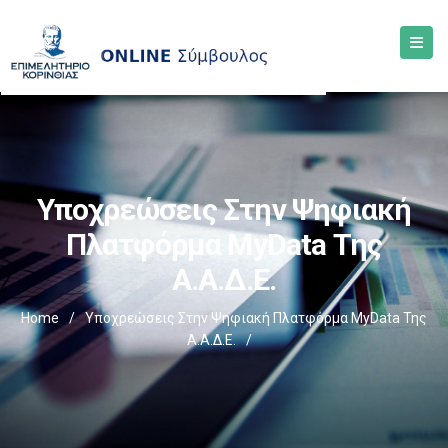
Υποχρεώσεις Στην Ψηφιακή
Πλατφόρμα MyData Της
Α.Α.Δ.Ε.
Home
/
Υποχρεώσεις Στην Ψηφιακή Πλατφόρμα MyData Της
Α.Α.Δ.Ε.
/