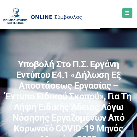
Υποβολή Στο Π.Σ. Εργάνη
Εντύπου Ε4.1 «Δήλωση Εξ
Αποστάσεως Εργασίας –
Έντυπο Ειδικού Σκοπού», Για Τη
Λήψη Ειδικής Άδειας Λόγω
Νόσησης Εργαζομένων Από
Κορωνοϊό COVID-19 Μηνός