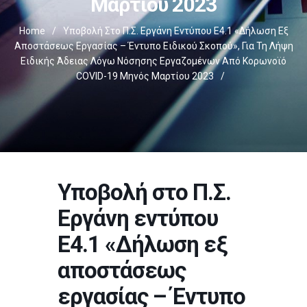
Μαρτίου 2023
Home
/
Υποβολή Στο Π.Σ. Εργάνη Εντύπου Ε4.1 «Δήλωση Εξ
Αποστάσεως Εργασίας – Έντυπο Ειδικού Σκοπού», Για Τη Λήψη
Ειδικής Άδειας Λόγω Νόσησης Εργαζομένων Από Κορωνοϊό
COVID-19 Μηνός Μαρτίου 2023
/
Υποβολή στο Π.Σ.
Εργάνη εντύπου
Ε4.1 «Δήλωση εξ
αποστάσεως
εργασίας – Έντυπο