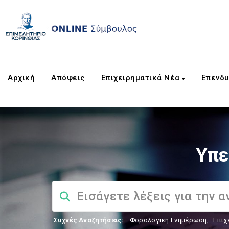
Αρχική
Απόψεις
Επιχειρηματικά Νέα
Επενδυ
Υπε
Συχνές Αναζητήσεις:
Φορολογικη Ενημέρωση
,
Επιχ