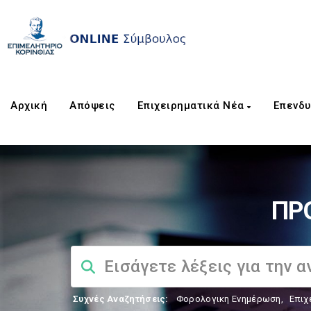
Αρχική
Απόψεις
Επιχειρηματικά Νέα
Επενδυ
ΠΡ
Συχνές Αναζητήσεις:
Φορολογικη Ενημέρωση
,
Επιχ