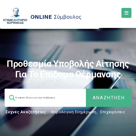
Προθεσμία Υποβολής Αίτησης
Για Το Επίδομα Θέρμανσης
Συχνές Αναζητήσεις:
Φορολογικη Ενημέρωση
,
Επιχειρήσεις