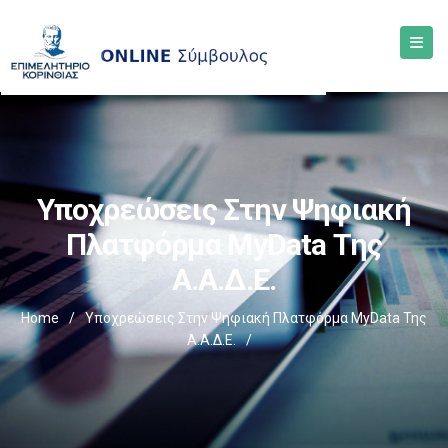
Υποχρεώσεις Στην Ψηφιακή
Πλατφόρμα MyData Της
Α.Α.Δ.Ε.
Home
/
Υποχρεώσεις Στην Ψηφιακή Πλατφόρμα MyData Της
Α.Α.Δ.Ε.
/