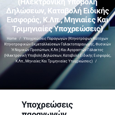
(ηλεκτρονική Υποβολή
Δηλώσεων, Καταβολή Ειδικής
Εισφοράς, Κ.λπ., Μηνιαίες Και
Τριμηνιαίες Υποχρεώσεις)
Home
/
Υποχρεώσεις Παραγωγών (κτηνοτρόφων Κατόχων
Κτηνοτροφικών Εκμεταλλεύσεων Γαλακτοπαραγωγής, Φυσικών
Ή Νομικών Προσώπων, Κ.λπ.) Και Αγοραστών Γάλακτος
(ηλεκτρονική Υποβολή Δηλώσεων, Καταβολή Ειδικής Εισφοράς,
Κ.λπ., Μηνιαίες Και Τριμηνιαίες Υποχρεώσεις)
/
Υποχρεώσεις
παραγωγών