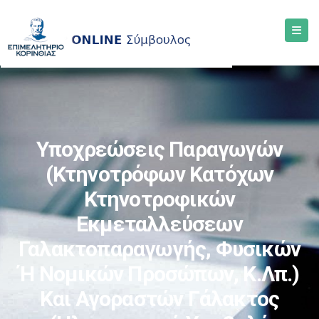
Υποχρεώσεις Παραγωγών
(κτηνοτρόφων Κατόχων
Κτηνοτροφικών
Εκμεταλλεύσεων
Γαλακτοπαραγωγής, Φυσικών
Ή Νομικών Προσώπων, Κ.λπ.)
Και Αγοραστών Γάλακτος