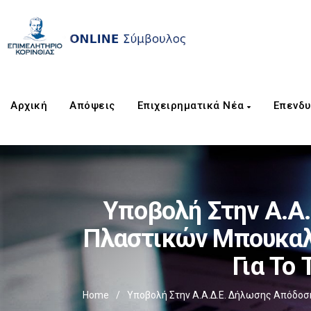
Αρχική
Απόψεις
Επιχειρηματικά Νέα
Επενδυ
Υποβολή Στην Α.Α
Πλαστικών Μπουκαλι
Για Το 
Home
/
Υποβολή Στην Α.Α.Δ.Ε. Δήλωσης Απόδοσ