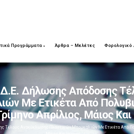
τικά Προγράμματα
Άρθρα – Μελέτες
Φορολογικό
.Δ.Ε. Δήλωσης Απόδοσης Τ
ών Με Ετικέτα Από Πολυβι
Τρίμηνο Απρίλιος, Μάιος Και
ης Τέλους Ανακύκλωσης Πλαστικών Μπουκαλιών Με Ετικέτα Από Πολυ
Μάιος Και Ιούνιος
/