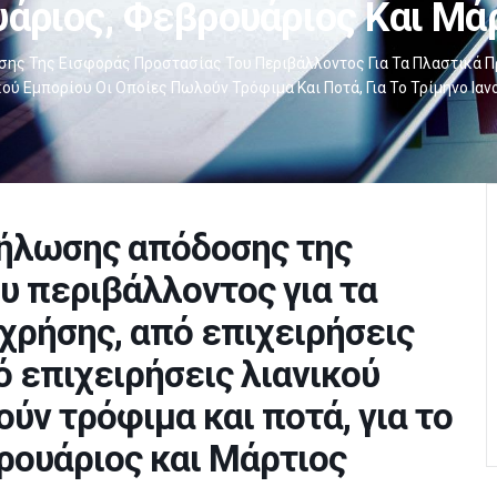
υάριος, Φεβρουάριος Και Μά
σης Της Εισφοράς Προστασίας Του Περιβάλλοντος Για Τα Πλαστικά Π
ού Εμπορίου Οι Οποίες Πωλούν Τρόφιμα Και Ποτά, Για Το Τρίμηνο Ια
δήλωσης απόδοσης της
υ περιβάλλοντος για τα
χρήσης, από επιχειρήσεις
ό επιχειρήσεις λιανικού
ύν τρόφιμα και ποτά, για το
ρουάριος και Μάρτιος