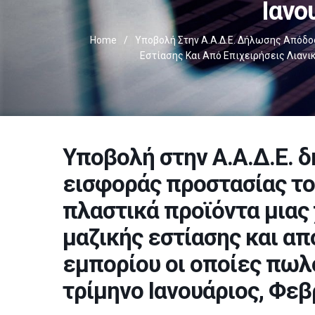
Ιανο
Home
/
Υποβολή Στην Α.Α.Δ.Ε. Δήλωσης Απόδο
Εστίασης Και Από Επιχειρήσεις Λιανικ
Υποβολή στην Α.Α.Δ.Ε. 
εισφοράς προστασίας το
πλαστικά προϊόντα μιας 
μαζικής εστίασης και απ
εμπορίου οι οποίες πωλο
τρίμηνο Ιανουάριος, Φεβ