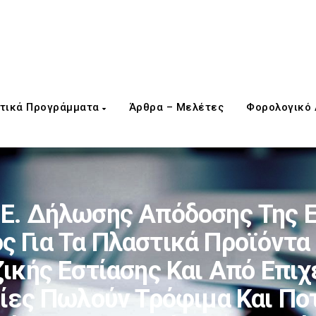
τικά Προγράμματα
Άρθρα – Μελέτες
Φορολογικό
.Ε. Δήλωσης Απόδοσης Της 
ς Για Τα Πλαστικά Προϊόντα
ικής Εστίασης Και Από Επιχ
ίες Πωλούν Τρόφιμα Και Ποτά