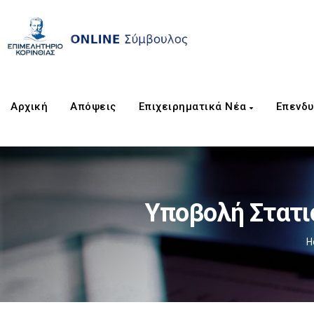
Αρχική
Απόψεις
Επιχειρηματικά Νέα
Επενδυ
Υποβολή Στατι
H