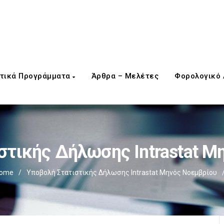
τικά Προγράμματα
Άρθρα – Μελέτες
Φορολογικό
στικής Δήλωσης Intrastat Μ
ome
/
Υποβολή Στατιστικής Δήλωσης Intrastat Μηνός Νοεμβρίου