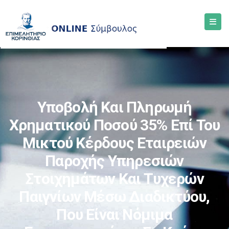
Υποβολή Και Πληρωμή
Χρηματικού Ποσού 35% Επί Του
Μικτού Κέρδους Εταιρειών
Παροχής Υπηρεσιών
Στοιχημάτων Και Τυχερών
Παιγνίων Μέσω Διαδικτύου,
Που Είναι Νόμιμα