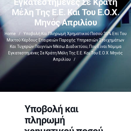
Εγκατεστημένες Σε Κράτη
Μέλη Της Ε.Ε. Και Του Ε.Ο.Χ.
Μηνός Απριλίου
Home
/
Υποβολή Και Πληρωμή Χρηματικού Ποσού 35% Επί Του
Μικτού Κέρδους Εταιρειών Παροχής Υπηρεσιών Στοιχημάτων
Και Τυχερών Παιγνίων Μέσω Διαδικτύου, Που Είναι Νόμιμα
Εγκατεστημένες Σε Κράτη Μέλη Της Ε.Ε. Και Του Ε.Ο.Χ. Μηνός
Απριλίου
/
Υποβολή και
πληρωμή