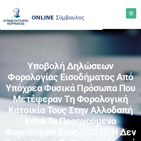
Υποβολή Δηλώσεων
Φορολογίας Εισοδήματος Από
Υπόχρεα Φυσικά Πρόσωπα Που
Μετέφεραν Τη Φορολογική
Κατοικία Τους Στην Αλλοδαπή
Κατά Το Προηγούμενο
Φορολογικό Έτος (2022), Ή Δεν