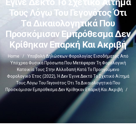
Έγινε Δεκτό Το Σχετικό Αίτημά
Τους Λόγω Του Γεγονότος Ότι
Τα Δικαιολογητικά Που
Προσκόμισαν Εμπρόθεσμα Δεν
Κρίθηκαν Επαρκή Και Ακριβή
Home
/
Υποβολή Δηλώσεων Φορολογίας Εισοδήματος Από
Υπόχρεα Φυσικά Πρόσωπα Που Μετέφεραν Τη Φορολογική
Κατοικία Τους Στην Αλλοδαπή Κατά Το Προηγούμενο
Φορολογικό Έτος (2022), Ή Δεν Έγινε Δεκτό Το Σχετικό Αίτημά
Τους Λόγω Του Γεγονότος Ότι Τα Δικαιολογητικά Που
Προσκόμισαν Εμπρόθεσμα Δεν Κρίθηκαν Επαρκή Και Ακριβή
/