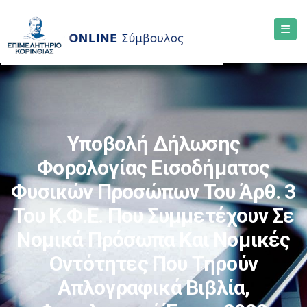
Υποβολή Δήλωσης
Φορολογίας Εισοδήματος
Φυσικών Προσώπων Του Άρθ. 3
Του Κ.Φ.Ε. Που Συμμετέχουν Σε
Νομικά Πρόσωπα Και Νομικές
Οντότητες Που Τηρούν
Απλογραφικά Βιβλία,