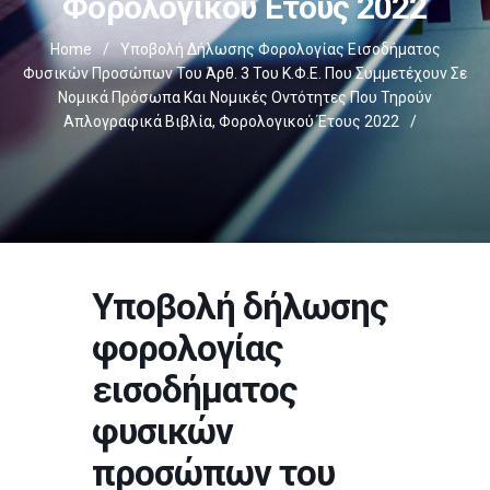
Φορολογικού Έτους 2022
Home
/
Υποβολή Δήλωσης Φορολογίας Εισοδήματος
Φυσικών Προσώπων Του Άρθ. 3 Του Κ.Φ.Ε. Που Συμμετέχουν Σε
Νομικά Πρόσωπα Και Νομικές Οντότητες Που Τηρούν
Απλογραφικά Βιβλία, Φορολογικού Έτους 2022
/
Υποβολή δήλωσης
φορολογίας
εισοδήματος
φυσικών
προσώπων του